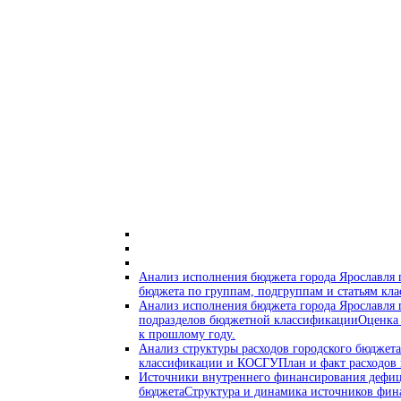
Анализ исполнения бюджета города Ярославля 
бюджета по группам, подгруппам и статьям кл
Анализ исполнения бюджета города Ярославля п
подразделов бюджетной классификации
Оценка 
к прошлому году.
Анализ структуры расходов городского бюджет
классификации и КОСГУ
План и факт расходов
Источники внутреннего финансирования дефиц
бюджета
Структура и динамика источников фин