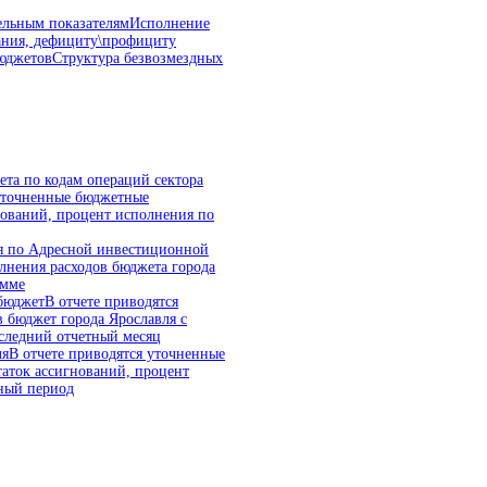
ельным показателям
Исполнение
ания, дефициту\профициту
юджетов
Структура безвозмездных
та по кодам операций сектора
уточненные бюджетные
гнований, процент исполнения по
ля по Адресной инвестиционной
олнения расходов бюджета города
амме
 бюджет
В отчете приводятся
в бюджет города Ярославля с
оследний отчетный месяц
ля
В отчете приводятся уточненные
таток ассигнований, процент
ный период