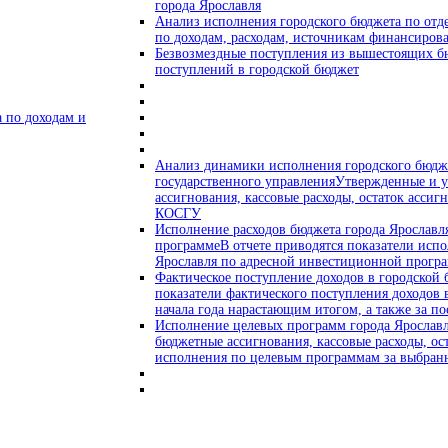
города Ярославля
Анализ исполнения городского бюджета по отд
по доходам, расходам, источникам финансиров
Безвозмездные поступления из вышестоящих б
поступлений в городской бюджет
 по доходам и
Анализ динамики исполнения городского бюдже
государственного управления
Утвержденные и 
ассигнования, кассовые расходы, остаток асси
КОСГУ
Исполнение расходов бюджета города Ярослав
программе
В отчете приводятся показатели исп
Ярославля по адресной инвестиционной прогр
Фактическое поступление доходов в городской
показатели фактического поступления доходов 
начала года нарастающим итогом, а также за п
Исполнение целевых программ города Ярослав
бюджетные ассигнования, кассовые расходы, ос
исполнения по целевым программам за выбран