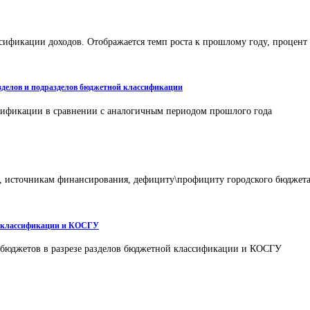
сификации доходов. Отображается темп роста к прошлому году, процент
азделов и подразделов бюджетной классификации
сификации в сравнении с аналогичным периодом прошлого года
м, источникам финансирования, дефициту\профициту городского бюджет
ой классификации и КОСГУ
м бюджетов в разрезе разделов бюджетной классификации и КОСГУ