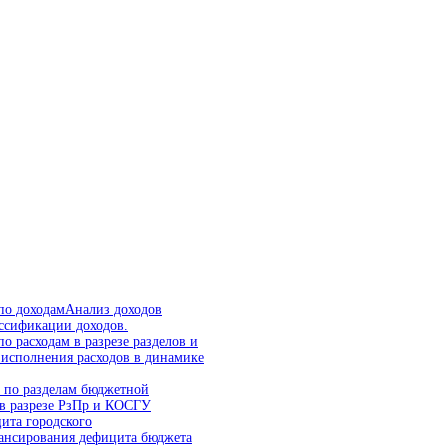
по доходам
Анализ доходов
ассификации доходов.
о расходам в разрезе разделов и
исполнения расходов в динамике
а по разделам бюджетной
 в разрезе РзПр и КОСГУ
ита городского
ансирования дефицита бюджета