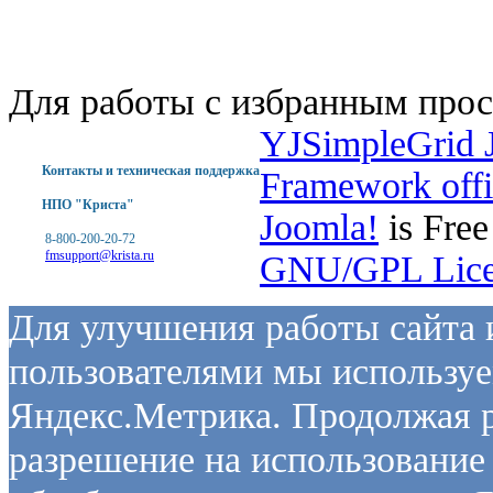
Для работы с избранным прос
YJSimpleGrid 
Контакты и техническая поддержка
Framework offi
НПО "Криста"
Joomla!
is Free
8-800-200-20-72
fmsupport@krista.ru
GNU/GPL Lice
Для улучшения работы сайта и
пользователями мы используе
Яндекс.Метрика. Продолжая р
разрешение на использование 