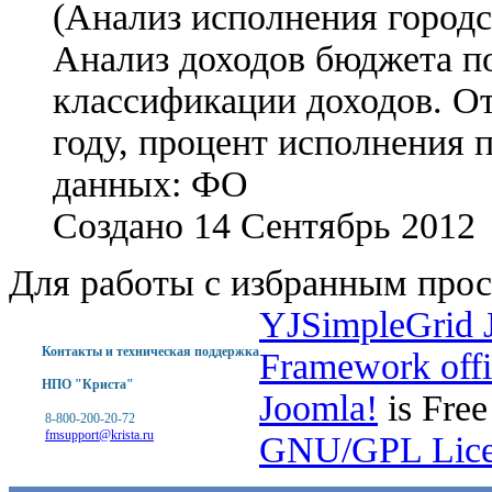
(Анализ исполнения городс
Анализ доходов бюджета по
классификации доходов. О
году, процент исполнения 
данных: ФО
Создано 14 Сентябрь 2012
Для работы с избранным прос
YJSimpleGrid 
Контакты и техническая поддержка
Framework offi
НПО "Криста"
Joomla!
is Free
8-800-200-20-72
fmsupport@krista.ru
GNU/GPL Lice